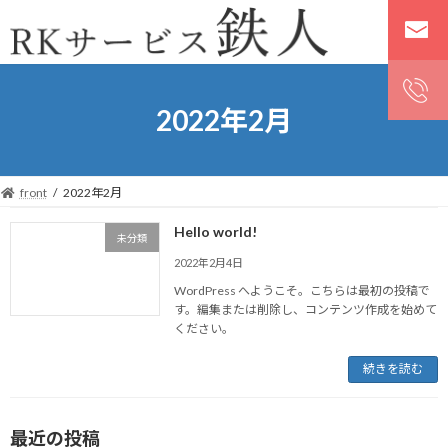
コ
ナ
ン
ビ
テ
ゲ
ン
ー
ツ
シ
へ
ョ
2022年2月
ス
ン
キ
に
ッ
移
プ
動
front
2022年2月
Hello world!
未分類
2022年2月4日
WordPress へようこそ。こちらは最初の投稿で
す。編集または削除し、コンテンツ作成を始めて
ください。
続きを読む
最近の投稿